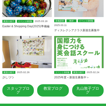
各種講習
教材
イベント&特集
2025.03.16
教室の様子
イベント&特集
2025.03.11
Easter & Shopping Day(2025)準備編
ディスレクシアクラス新規生募集中
2025.02.26
2025.02.24
教室の様子
イベント&特集
教室の様子
少しづつ
2025年度＜新規生募集中＞
スタッフブロ
教室ブログ
丸山敦子ブロ
グ
グ