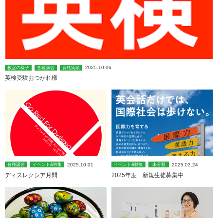
2025.10.06
教室の様子
各種講習
資格実績
英検受験おつかれ様
2025.10.01
2025.03.24
各種講習
イベント&特集
イベント&特集
未分類
ディスレクシア月間
2025年度 新規生徒募集中