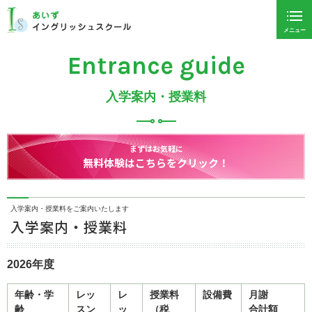
メニュー
Entrance guide
入学案内・授業料
まずはお気軽に
無料体験はこちらをクリック！
入学案内・授業料をご案内いたします
入学案内・授業料
2026
年度
年齢・学
レッ
レ
授業料
設備費
月謝
齢
スン
ッ
（税
合計額