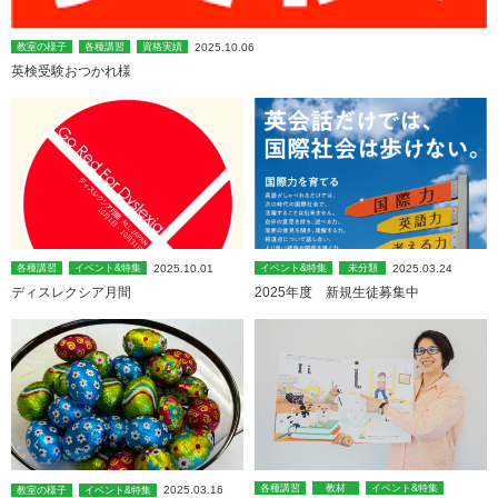
2025.10.06
教室の様子
各種講習
資格実績
英検受験おつかれ様
2025.10.01
2025.03.24
各種講習
イベント&特集
イベント&特集
未分類
ディスレクシア月間
2025年度 新規生徒募集中
各種講習
教材
イベント&特集
2025.03.16
教室の様子
イベント&特集