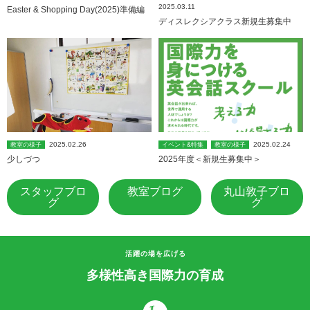
2025.03.11
Easter & Shopping Day(2025)準備編
ディスレクシアクラス新規生募集中
2025.02.26
2025.02.24
教室の様子
イベント&特集
教室の様子
少しづつ
2025年度＜新規生募集中＞
スタッフブロ
教室ブログ
丸山敦子ブロ
グ
グ
活躍の場を広げる
多様性高き国際力の育成