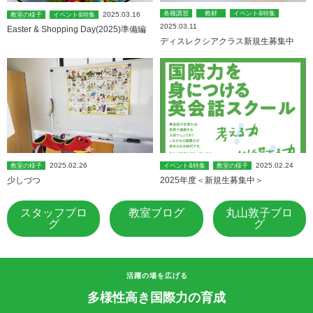
各種講習
教材
イベント&特集
2025.03.16
教室の様子
イベント&特集
2025.03.11
Easter & Shopping Day(2025)準備編
ディスレクシアクラス新規生募集中
2025.02.26
2025.02.24
教室の様子
イベント&特集
教室の様子
少しづつ
2025年度＜新規生募集中＞
スタッフブロ
教室ブログ
丸山敦子ブロ
グ
グ
活躍の場を広げる
多様性高き国際力の育成