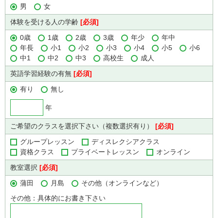
男
女
体験を受ける人の学齢
[必須]
0歳
1歳
2歳
3歳
年少
年中
年長
小1
小2
小3
小4
小5
小6
中1
中2
中3
高校生
成人
英語学習経験の有無
[必須]
有り
無し
年
ご希望のクラスを選択下さい（複数選択有り）
[必須]
グループレッスン
ディスレクシアクラス
資格クラス
プライベートレッスン
オンライン
教室選択
[必須]
蒲田
月島
その他（オンラインなど）
その他：具体的にお書き下さい