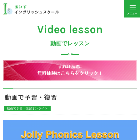
メニュー
Video lesson
動画でレッスン
まずはお気軽に
教室
験はこちらをクリック！
Ins
動画で予習・復習
動画で予習・復習オンライン
動
画
プ